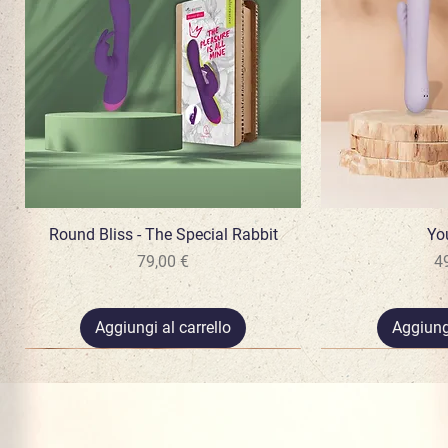
Round Bliss - The Special Rabbit
Vista rapida
Vist
Yo
Prezzo
P
79,00 €
4
Aggiungi al carrello
Aggiungi