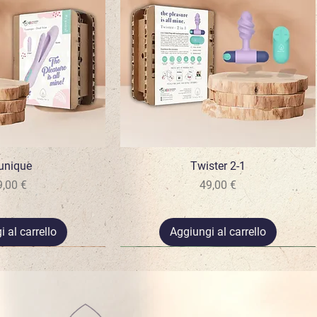
a rapida
unique
Twister 2-1
Vista rapida
rezzo
Prezzo
9,00 €
49,00 €
 al carrello
Aggiungi al carrello