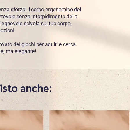
3 velocità di vibrazio
5 patterns
enza sforzo, il corpo ergonomico del
rtevole senza intorpidimento della
EXTRA: ogni gioco arr
ieghevole scivola sul tuo corpo,
cotone organico, il pac
ozioni.
ovato dei giochi per adulti e cerca
te, ma elegante!
isto anche: