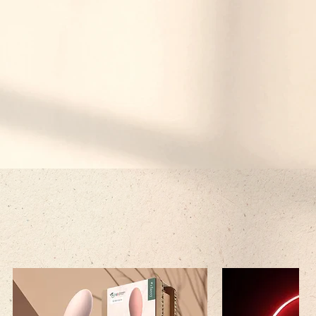
ne
iva dentro la propria sacchettina in
kaging è riciclabile e riutilizzabile!