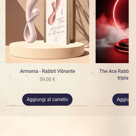
Armonia - Rabbit Vibrante
Vista rapida
The Ace Rabbit - 
Vista
tripla s
Prezzo
59,00 €
Pr
79
Aggiungi al carrello
Aggiungi 