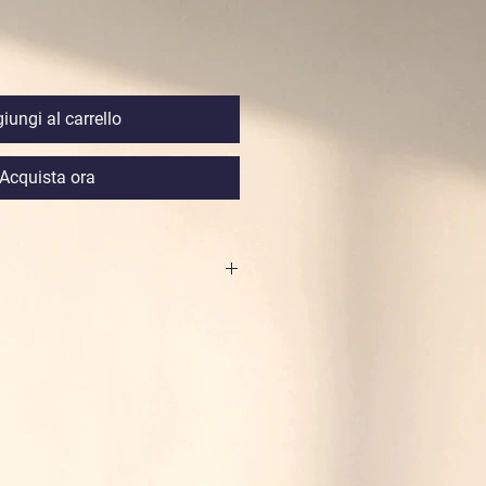
iungi al carrello
Acquista ora
con dettagli neri e dorati
o
 e ABS
 min
min
USB Pin, cavo compreso nella