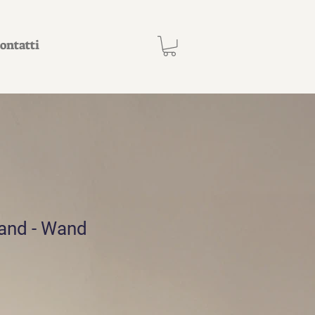
ontatti
and - Wand