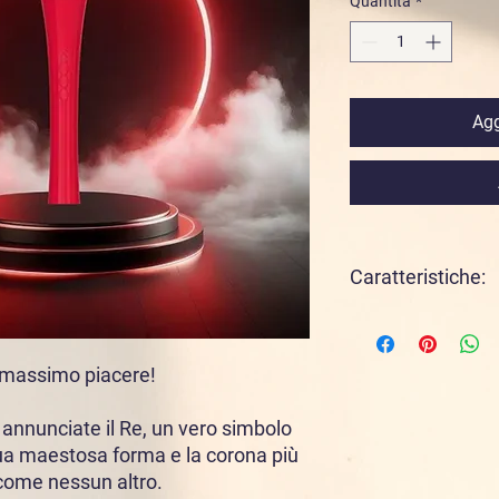
Quantità
*
Agg
Caratteristiche:
Colore rosso passione 
1 motore potentissim
Realizzato in silicone
l massimo piacere!
Waterproof IPX 6
Tempo di ricarica 180
annunciate il Re, un vero simbolo
Tempo di utilizzo 90 
sua maestosa forma e la corona più
Ricaricabile tramite 
 come nessun altro.
confezione